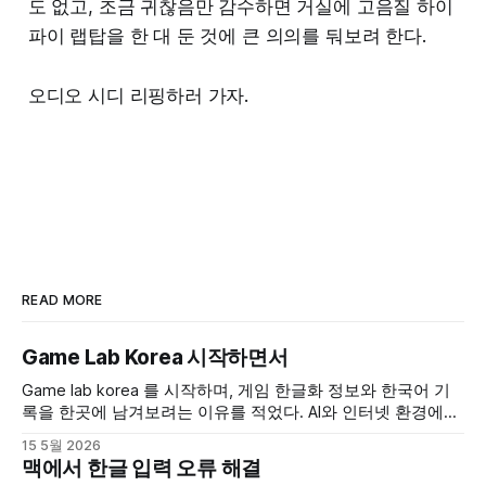
도 없고, 조금 귀찮음만 감수하면 거실에 고음질 하이
파이 랩탑을 한 대 둔 것에 큰 의의를 둬보려 한다.
오디오 시디 리핑하러 가자.
READ MORE
Game Lab Korea 시작하면서
Game lab korea 를 시작하며, 게임 한글화 정보와 한국어 기
록을 한곳에 남겨보려는 이유를 적었다. AI와 인터넷 환경에서
한국어 데이터가 줄어드는 흐름에 대한 걱정, 그 안에서 게임
15 5월 2026
아카이브와 커뮤니티가 어떤 역할을 할 수 있을지 개인 사이드
맥에서 한글 입력 오류 해결
프로젝트의 출발점으로 정리했다.